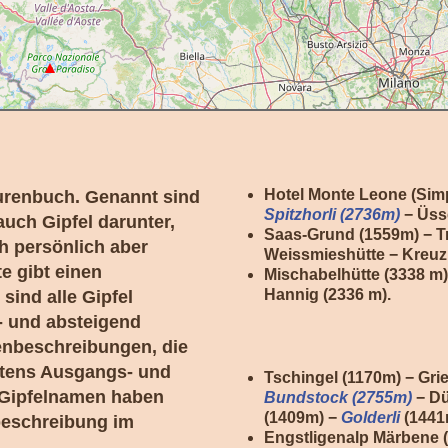
Hotel Monte Leone (Sim
ourenbuch. Genannt sind
Spitzhorli (2736m)
− Üss
auch Gipfel darunter,
Saas-Grund (1559m) − Tr
h persönlich aber
Weissmieshütte − Kreuz
e gibt einen
Mischabelhütte (3338 m
Hannig (2336 m).
sind alle Gipfel
f- und absteigend
tenbeschreibungen, die
stens Ausgangs- und
Tschingel (1170m) − Gri
e Gipfelnamen haben
Bundstock (2755m)
− Dü
(1409m) −
Golderli
(1441
nbeschreibung im
Engstligenalp Märbene (