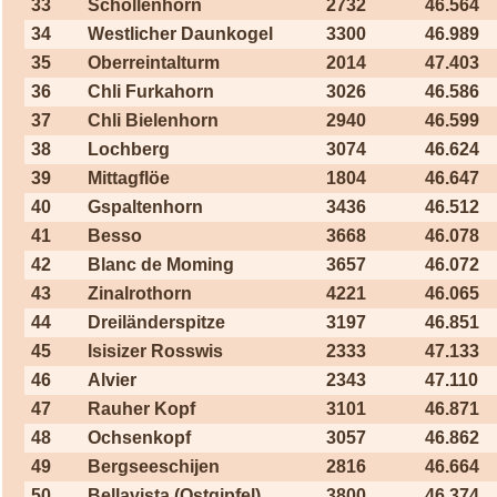
33
Schollenhorn
2732
46.564
34
Westlicher Daunkogel
3300
46.989
35
Oberreintalturm
2014
47.403
36
Chli Furkahorn
3026
46.586
37
Chli Bielenhorn
2940
46.599
38
Lochberg
3074
46.624
39
Mittagflöe
1804
46.647
40
Gspaltenhorn
3436
46.512
41
Besso
3668
46.078
42
Blanc de Moming
3657
46.072
43
Zinalrothorn
4221
46.065
44
Dreiländerspitze
3197
46.851
45
Isisizer Rosswis
2333
47.133
46
Alvier
2343
47.110
47
Rauher Kopf
3101
46.871
48
Ochsenkopf
3057
46.862
49
Bergseeschijen
2816
46.664
50
Bellavista (Ostgipfel)
3800
46.374