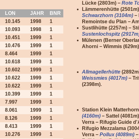
Lücke (2803m) −
Rote To
Lämmerenhütte (2501m)
LON
JAHR
BNR
Schwarzhorn (3104m)
− 
10.145
1998
1
Remointse du Plan − Am
Sustlihütte (2257m) − S
10.093
1998
1
Sustenlochspitz (2917m
10.451
1999
1
Mülenen (Berner Oberl
10.476
1999
1
Ahorni − Wimmis (629m)
8.464
1999
1
10.618
1999
1
10.602
1999
1
Allmagellerhütte
(2892m)
10.622
1999
1
Weissmies (4017m)
− Tr
(2398m).
10.622
1999
1
10.399
1999
1
7.997
1999
1
Station Klein Matterhor
8.061
1999
1
(4160m)
− Sattel (4081m)
8.126
1999
1
Verra − Rifugio Guide d
8.413
1999
1
Rifugio Mezzalama (3004
10.276
1999
1
Verra −
Pollux (4089m)
−