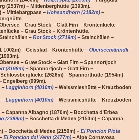
rg (2537m) − Mittlenberghütte (2393m).
) − Mittlebärgpass −
Hohsandhorn (3182m)
−
berghütte.
Obersee − Grau Stock − Glatt Firn − Kröntenlücke −
enlücke − Grau Stock − Kröntenhütte.
 Steinchälen −
Rot Stock (2719m)
− Steinchälen −
l, 1002m) − Geissfad − Kröntenhütte −
Oberseemänndli
(1903m).
Obersee − Graw Stock − Glatt Firn − Spannortjoch
rt (3198m)
− Spannortjoch − Glatt Firn −
 Schlossberglücke (2626m) − Spannorthütte (1954m) −
 − Engelberg (999m).
 −
Lagginhorn (4010m)
− Weissmieshütte − Kreuzboden
) −
Lagginhorn (4010m)
− Weissmieshütte − Kreuzboden
) − Capanna Albagno (1870m) − Bocchetta d'Erbea
mo (2389m)
− Bocchetta di Medee (2150m) − Capanna
 − Bocchetta di Medee (2150m) −
El Poncion Piota
 −
El Poncion dal Venn (2477m)
− Alpe Cornavosa