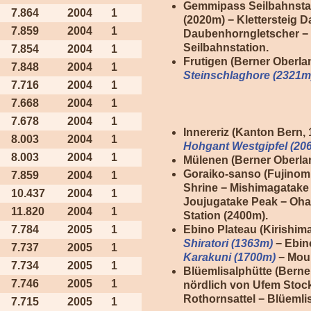
Gemmipass Seilbahnstati
7.864
2004
1
(2020m) − Klettersteig
7.859
2004
1
Daubenhorngletscher 
Seilbahnstation.
7.854
2004
1
Frutigen (Berner Oberla
7.848
2004
1
Steinschlaghore (2321m
7.716
2004
1
7.668
2004
1
7.678
2004
1
Innereriz (Kanton Bern
8.003
2004
1
Hohgant Westgipfel (20
8.003
2004
1
Mülenen (Berner Oberl
Goraiko-sanso (Fujinomi
7.859
2004
1
Shrine − Mishimagatake
10.437
2004
1
Joujugatake Peak − Ohac
11.820
2004
1
Station (2400m).
Ebino Plateau (Kirishima
7.784
2005
1
Shiratori (1363m)
− Ebin
7.737
2005
1
Karakuni (1700m)
− Moun
7.734
2005
1
Blüemlisalphütte (Berne
7.746
2005
1
nördlich von Ufem Stock
Rothornsattel − Blüemli
7.715
2005
1