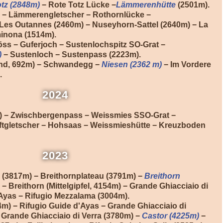
tz (2848m)
− Rote Totz Lücke −
Lämmerenhütte
(2501m).
 − Lämmerengletscher − Rothornlücke −
Les Outannes (2460m) − Nuseyhorn-Sattel (2640m) − La
inona (1514m).
töss − Guferjoch − Sustenlochspitz SO-Grat −
)
− Sustenloch − Sustenpass (2223m).
and, 692m) − Schwandegg −
Niesen (2362 m)
− Im Vordere
.
2024
 − Zwischbergenpass − Weissmies SSO-Grat −
iftgletscher − Hohsaas − Weissmieshütte − Kreuzboden
2023
n (3817m) − Breithornplateau (3791m) −
Breithorn
 − Breithorn (Mittelgipfel, 4154m) − Grande Ghiacciaio di
'Ayas − Rifugio Mezzalama (3004m).
m) − Rifugio Guide d'Ayas − Grande Ghiacciaio di
 Grande Ghiacciaio di Verra (3780m) −
Castor (4225m)
−