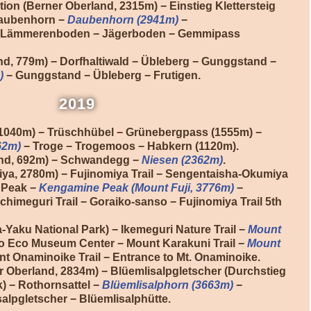
on (Berner Oberland, 2315m) − Einstieg Klettersteig
 Daubenhorn −
Daubenhorn (2941m)
−
− Lämmerenboden − Jägerboden − Gemmipass
nd, 779m) − Dorfhaltiwald − Übleberg − Gunggstand −
)
− Gunggstand − Übleberg − Frutigen.
2019
, 1040m) − Trüschhübel − Grünebergpass (1555m) −
62m)
− Troge − Trogemoos − Habkern (1120m).
and, 692m) − Schwandegg −
Niesen (2362m)
.
ya, 2780m) − Fujinomiya Trail − Sengentaisha-Okumiya
 Peak −
Kengamine Peak (Mount Fuji, 3776m)
−
himeguri Trail − Goraiko-sanso − Fujinomiya Trail 5th
-Yaku National Park) − Ikemeguri Nature Trail −
Mount
o Eco Museum Center − Mount Karakuni Trail −
Mount
t Onaminoike Trail − Entrance to Mt. Onaminoike.
r Oberland, 2834m) − Blüemlisalpgletscher (Durchstieg
) − Rothornsattel −
Blüemlisalphorn (3663m)
−
salpgletscher − Blüemlisalphütte.