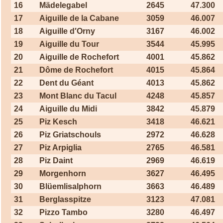
16
Mädelegabel
2645
47.300
17
Aiguille de la Cabane
3059
46.007
18
Aiguille d′Orny
3167
46.002
19
Aiguille du Tour
3544
45.995
20
Aiguille de Rochefort
4001
45.862
21
Dôme de Rochefort
4015
45.864
22
Dent du Géant
4013
45.862
23
Mont Blanc du Tacul
4248
45.857
24
Aiguille du Midi
3842
45.879
25
Piz Kesch
3418
46.621
26
Piz Griatschouls
2972
46.628
27
Piz Arpiglia
2765
46.581
28
Piz Daint
2969
46.619
29
Morgenhorn
3627
46.495
30
Blüemlisalphorn
3663
46.489
31
Berglasspitze
3123
47.081
32
Pizzo Tambo
3280
46.497