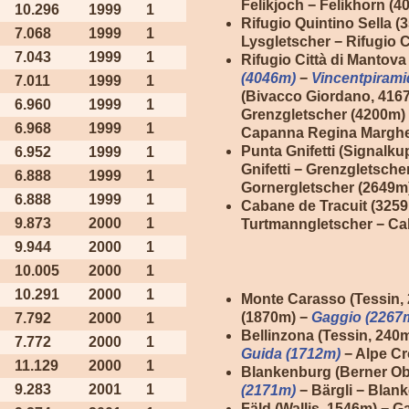
Felikjoch − Felikhorn (4
10.296
1999
1
Rifugio Quintino Sella (
7.068
1999
1
Lysgletscher − Rifugio C
7.043
1999
1
Rifugio Città di Mantova
(4046m)
−
Vincentpirami
7.011
1999
1
(Bivacco Giordano, 416
6.960
1999
1
Grenzgletscher (4200m) −
6.968
1999
1
Capanna Regina Margher
Punta Gnifetti (Signalk
6.952
1999
1
Gnifetti − Grenzgletsch
6.888
1999
1
Gornergletscher (2649m
6.888
1999
1
Cabane de Tracuit (325
9.873
2000
1
Turtmanngletscher − Cab
9.944
2000
1
10.005
2000
1
10.291
2000
1
Monte Carasso (Tessin,
(1870m) −
Gaggio (2267
7.792
2000
1
Bellinzona (Tessin, 240
7.772
2000
1
Guida (1712m)
− Alpe Cr
11.129
2000
1
Blankenburg (Berner Ob
9.283
2001
1
(2171m)
− Bärgli − Blan
Fäld (Wallis, 1546m) − 