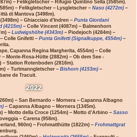
087m) − Felikgletscher − Rifugio Quintino Sella (3585m).
3585m) − Felikgletscher − Lysgletscher −
Naso (4272m)
−
ittà di Mantova (3498m).
 (3498m) − Ghiacciaio d'Indren −
Punta Giordani
d (4215m)
− Colle Vincent (4087m) − Balmenhorn
7m) −
Ludwigshöhe (4343m)
− Piodejoch (4284m) −
 Colle Gnifetti −
Punta Gnifetti (Signalkuppe, 4554m)
−
ita.
uppe, Capanna Regina Margherita, 4554m) − Colle
er − Monte-Rosa-Hütte (2882m) − Ob dem See -
) − Station Rotenboden (2816m).
9m) − Turtmanngletscher −
Bishorn (4153m)
−
ane de Tracuit.
2022
 260m) − San Bernardo − Mornera − Capanna Albagno
m)
− Capanna Albagno − Mornera (1345m).
m) − Motto della Croce (1254m) − Motto d'Arbino −
Sasso
oveggia − Carena (958m).
erland, 960m) − Frohmatthütte (1822m) −
Frohmattgrat
kenburg.
Gandhorn (2460m) −
Holzerspitz (2655m)
− Furggulti −