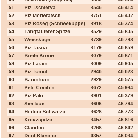
51
Piz Tschierva
3546
46.414
52
Piz Morteratsch
3751
46.402
53
Piz Roseg (Schneekuppe)
3918
46.374
54
Langtauferer Spitze
3529
46.805
55
Weisskugel
3739
46.798
56
Piz Tasna
3179
46.859
57
Breite Krone
3079
46.871
58
Piz Larain
3009
46.905
59
Piz Tomül
2946
46.623
60
Bärenhorn
2929
46.575
61
Petit Combin
3672
45.984
62
Piz Palü
3901
46.379
63
Similaun
3606
46.764
64
Hintere Schwärze
3628
46.773
65
Kreuzspitze
3457
46.816
66
Clariden
3268
46.842
67
Dent Blanche
4357
46.034