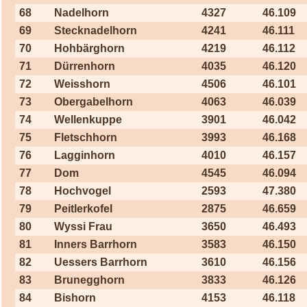
68
Nadelhorn
4327
46.109
69
Stecknadelhorn
4241
46.111
70
Hohbärghorn
4219
46.112
71
Dürrenhorn
4035
46.120
72
Weisshorn
4506
46.101
73
Obergabelhorn
4063
46.039
74
Wellenkuppe
3901
46.042
75
Fletschhorn
3993
46.168
76
Lagginhorn
4010
46.157
77
Dom
4545
46.094
78
Hochvogel
2593
47.380
79
Peitlerkofel
2875
46.659
80
Wyssi Frau
3650
46.493
81
Inners Barrhorn
3583
46.150
82
Uessers Barrhorn
3610
46.156
83
Brunegghorn
3833
46.126
84
Bishorn
4153
46.118