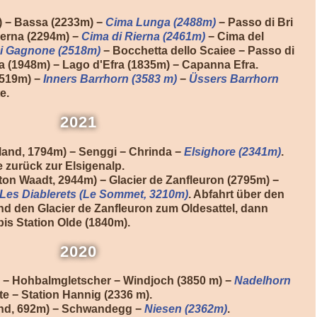
 − Bassa (2233m) −
Cima Lunga (2488m)
− Passo di Bri
ierna (2294m) −
Cima di Rierna (2461m)
− Cima del
i Gagnone (2518m)
− Bocchetta dello Scaiee − Passo di
 (1948m) − Lago d'Efra (1835m) − Capanna Efra.
2519m) −
Inners Barrhorn (3583 m)
−
Üssers Barrhorn
e.
2021
land, 1794m) − Senggi − Chrinda −
Elsighore (2341m)
.
e zurück zur Elsigenalp.
on Waadt, 2944m) − Glacier de Zanfleuron (2795m) −
Les Diablerets (Le Sommet, 3210m)
. Abfahrt über den
und den Glacier de Zanfleuron zum Oldesattel, dann
bis Station Olde (1840m).
2020
) − Hohbalmgletscher − Windjoch (3850 m) −
Nadelhorn
e − Station Hannig (2336 m).
and, 692m) − Schwandegg −
Niesen (2362m)
.