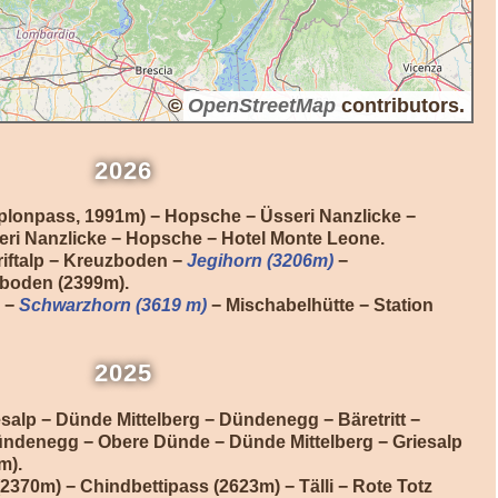
©
©
OpenStreetMap
OpenStreetMap
contributors.
contributors.
2026
plonpass, 1991m) − Hopsche − Üsseri Nanzlicke −
eri Nanzlicke − Hopsche − Hotel Monte Leone.
iftalp − Kreuzboden −
Jegihorn (3206m)
−
boden (2399m).
) −
Schwarzhorn (3619 m)
− Mischabelhütte − Station
2025
esalp − Dünde Mittelberg − Dündenegg − Bäretritt −
ndenegg − Obere Dünde − Dünde Mittelberg − Griesalp
m).
2370m) − Chindbettipass (2623m) − Tälli − Rote Totz