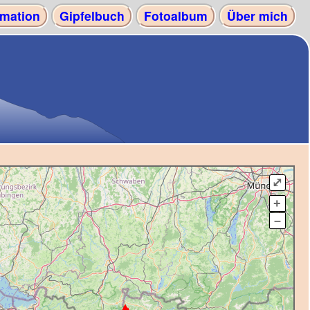
mation
Gipfelbuch
Fotoalbum
Über mich
⤢
+
–