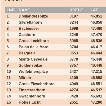
LNR
NAME
HOEHE
LAT
1
Dreiländerspitze
3197
46.851
2
Silvrettahorn
3244
46.858
3
Bschiesser
1999
47.486
4
Gaishorn
2249
47.470
5
Gross Leckihorn
3065
46.536
6
Palon de la Mare
3704
46.417
7
Pasquale
3553
46.444
8
Monte Cevedale
3778
46.448
9
Suldenspitze
3757
46.448
10
Wolfebnerspitze
2427
47.315
11
Mönch
4109
46.558
12
Gross Fiescherhorn
4049
46.551
13
Finsteraarhorn
4274
46.537
14
Gwächtenhorn
3420
46.691
15
Hohes Licht
2651
47.280