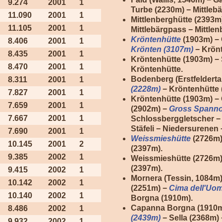
9.274
2001
1
Turbe (2230m) − Mittlebä
11.090
2001
1
Mittlenberghütte (2393m
11.105
2001
1
Mittlebärgpass − Mittlen
Kröntenhütte
(1903m) − 
8.406
2001
1
Krönten (3107m)
− Krönt
8.435
2001
1
Kröntenhütte (1903m) −
8.470
2001
1
Kröntenhütte.
Bodenberg (Erstfelderta
8.311
2001
1
(2228m)
− Kröntenhütte 
7.827
2001
1
Kröntenhütte (1903m) − 
7.659
2001
1
(2902m) −
Gross Spanno
7.667
2001
1
Schlossberggletscher −
Stäfeli − Niedersurenen
7.690
2001
1
Weissmieshütte
(2726m)
10.145
2001
2
(2397m).
9.385
2002
1
Weissmieshütte (2726m
(2397m).
9.415
2002
1
Mornera (Tessin, 1084m
10.142
2002
1
(2251m) −
Cima dell'Uo
10.140
2002
1
Borgna (1910m).
Capanna Borgna (1910m)
8.486
2002
1
(2439m)
− Sella (2368m)
9.932
2002
1