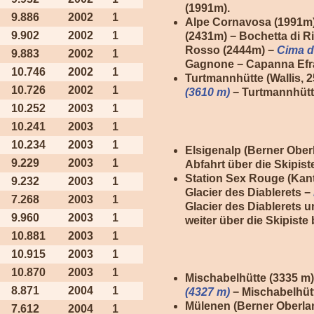
(1991m).
9.886
2002
1
Alpe Cornavosa (1991m)
9.902
2002
1
(2431m) − Bochetta di R
Rosso (2444m) −
Cima d
9.883
2002
1
Gagnone − Capanna Efra
10.746
2002
1
Turtmannhütte (Wallis, 
10.726
2002
1
(3610 m)
− Turtmannhütt
10.252
2003
1
10.241
2003
1
10.234
2003
1
Elsigenalp (Berner Ober
9.229
2003
1
Abfahrt über die Skipist
Station Sex Rouge (Kant
9.232
2003
1
Glacier des Diablerets −
7.268
2003
1
Glacier des Diablerets 
9.960
2003
1
weiter über die Skipiste 
10.881
2003
1
10.915
2003
1
10.870
2003
1
Mischabelhütte (3335 m
8.871
2004
1
(4327 m)
− Mischabelhütt
Mülenen (Berner Oberl
7.612
2004
1