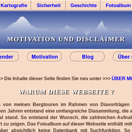
Kartografie
Sicherheit
Geschichte
Fotoalbum
MOTIVATION UND DISCLAIMER
ender
Motivation
Blog
Über
 Die Inhalte dieser Seite finden Sie neu unter >>>
ÜBER M
WARUM DIESE WEBSEITE ?
s von meinen Bergtouren im Rahmen von Diavorträgen i
den Jahren entstand eine umfangreiche Diasammlung, die a
gal stand. So entstand der Wunsch, die zahlreichen Auf
 zu zeigen. Das Fotoalbum auf dieser Webseite enthält mitt
 aber absichtlich keine Datenbank mit Suchfunktion. So 