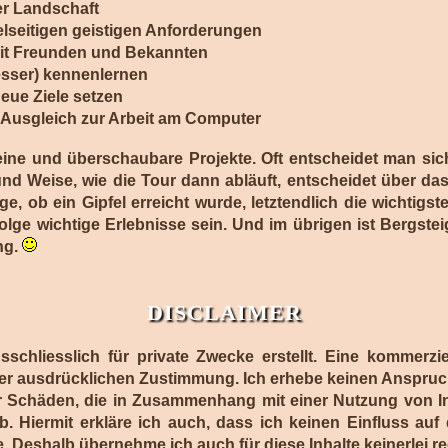
er Landschaft
elseitigen geistigen Anforderungen
it Freunden und Bekannten
sser) kennenlernen
eue Ziele setzen
r Ausgleich zur Arbeit am Computer
ine und überschaubare Projekte. Oft entscheidet man sich
 und Weise, wie die Tour dann abläuft, entscheidet über da
age, ob ein Gipfel erreicht wurde, letztendlich die wichtig
lge wichtige Erlebnisse sein. Und im übrigen ist Bergsteig
ng.
DISCLAIMER
schliesslich für private Zwecke erstellt. Eine kommerz
er ausdrücklichen Zustimmung. Ich erhebe keinen Anspruch 
ür Schäden, die in Zusammenhang mit einer Nutzung von I
. Hiermit erkläre ich auch, dass ich keinen Einfluss auf d
se. Deshalb übernehme ich auch für diese Inhalte keinerlei r