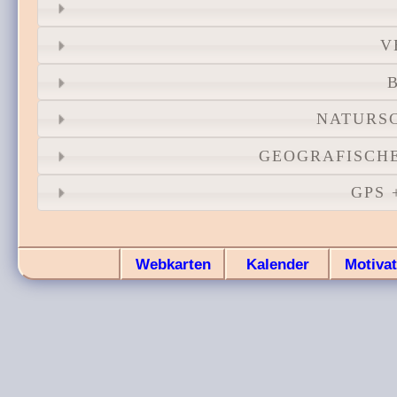
V
NATURS
GEOGRAFISCH
GPS
Webkarten
Kalender
Motivat