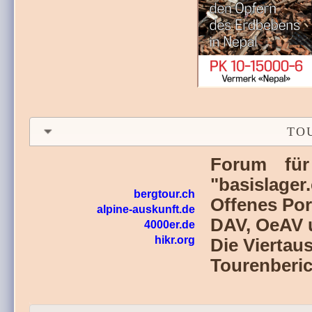
TO
Forum für
"basislager
bergtour.ch
Offenes Por
alpine-auskunft.de
DAV, OeAV 
4000er.de
hikr.org
Die Viertau
Tourenberi