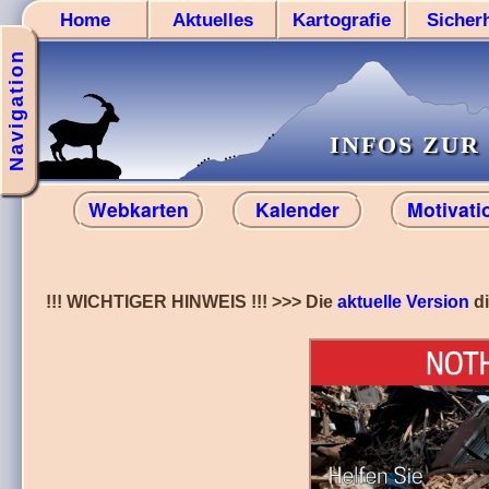
Home
Aktuelles
Kartografie
Sicherh
Navigation
INFOS ZU
Webkarten
Kalender
Motivati
!!! WICHTIGER HINWEIS !!! >>> Die
aktuelle Version
di