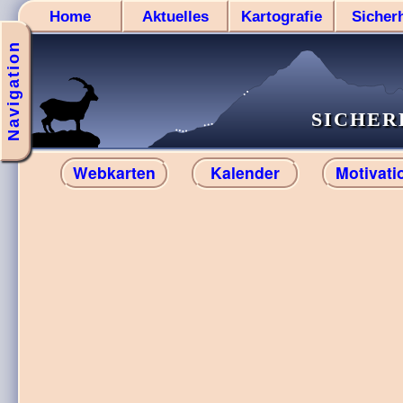
Home
Aktuelles
Kartografie
Sicherh
Navigation
SICHER
Webkarten
Kalender
Motivati