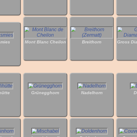
smies
Mont Blanc Cheilon
Breithorn
Gross Di
hütte
Grünegghorn
Nadelhorn
D