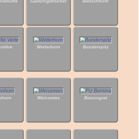
clehütte
Gamchigletscher
Bietschhorn
ntière
Wetterhorn
Bunderspitz
nhorn
Weissmies
Biancograt