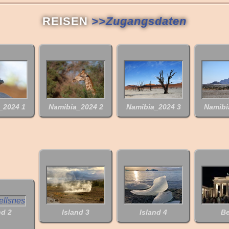
REISEN
>>Zugangsdaten
_2024 1
Namibia_2024 2
Namibia_2024 3
Namibi
nd 2
Island 3
Island 4
Be