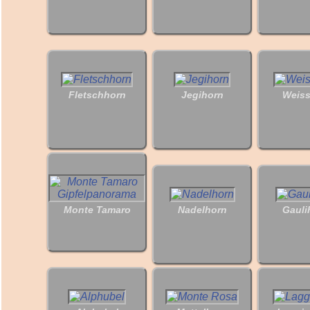
Fletschhorn
Jegihorn
Weis
Monte Tamaro
Nadelhorn
Gauli