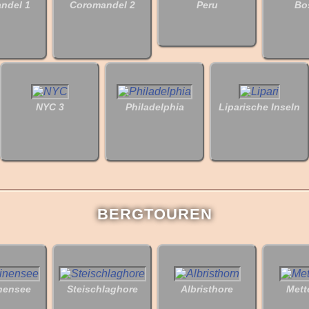
ndel 1
Coromandel 2
Peru
Bo
NYC 3
Philadelphia
Liparische Inseln
BERGTOUREN
nensee
Steischlaghore
Albristhore
Mett