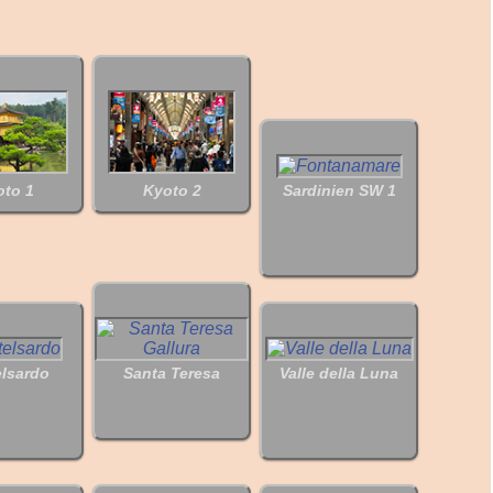
oto 1
Kyoto 2
Sardinien SW 1
elsardo
Santa Teresa
Valle della Luna