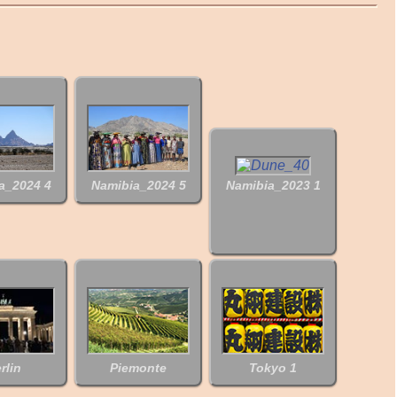
a_2024 4
Namibia_2024 5
Namibia_2023 1
rlin
Piemonte
Tokyo 1