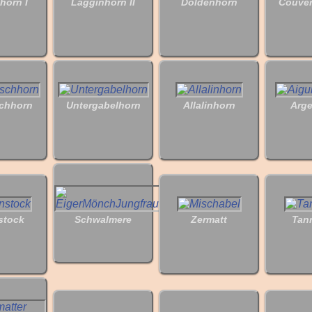
horn I
Lagginhorn II
Doldenhorn
Couver
chhorn
Untergabelhorn
Allalinhorn
Arge
stock
Schwalmere
Zermatt
Tan