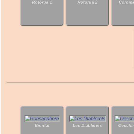
Rotorua 1
Rotorua 2
Coroma
Binntal
Les Diablerets
Oeschi