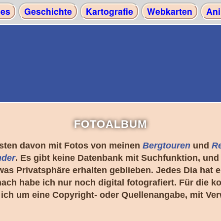
les
Geschichte
Kartografie
Webkarten
Ani
FOTOALBUM
eisten davon mit Fotos von meinen
Bergtouren
und
R
nder
. Es gibt keine Datenbank mit Suchfunktion, und
s Privatsphäre erhalten geblieben. Jedes Dia hat ei
anach habe ich nur noch digital fotografiert. Für d
e ich um eine Copyright- oder Quellenangabe, mit V