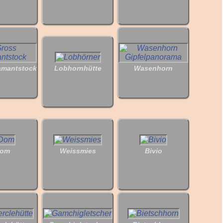
amantstock
Lobhornhütte
Wasenhorn
om
Weissmies
Bivio