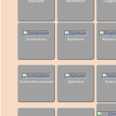
Alphubel
Mettelhorn
Laggin
Doldenhorn
Balmhorn
Rimpfis
Schreckhornhuette
Alphubel
Galen