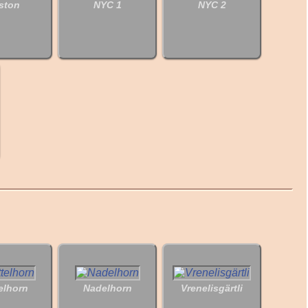
ston
NYC 1
NYC 2
elhorn
Nadelhorn
Vrenelisgärtli