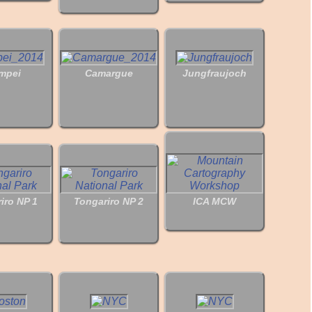
mpei
Camargue
Jungfraujoch
iro NP 1
Tongariro NP 2
ICA MCW