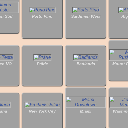
en Süd
Porto Pino
Sardinien West
Al
ien NO
Prärie
Badlands
Mount 
kana
New York City
Miami
Washin