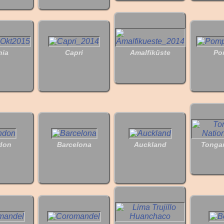
hia
Capri
Amalfiküste
Po
don
Barcelona
Auckland
Tongar