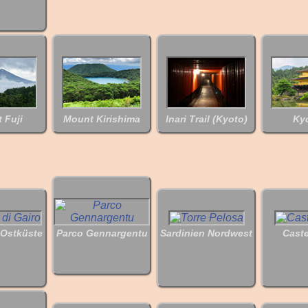
 Fuji
Mount Kirishima
Inari Trail (Kyoto)
Ky
 Ostküste
Parco Gennargentu
Sardinien Nordwest
Cast