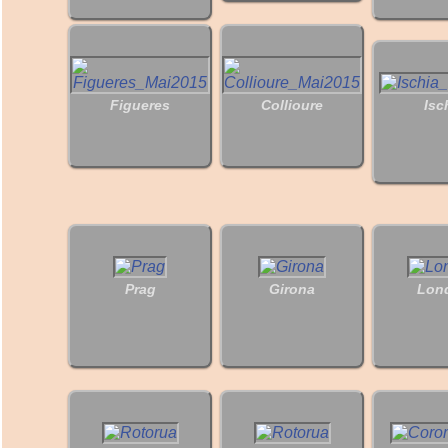
Figueres
Collioure
Isc
Prag
Girona
Lon