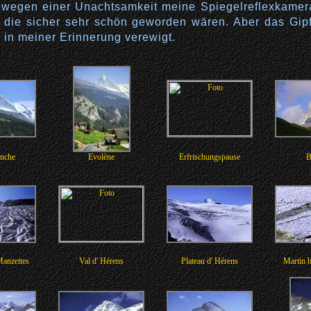
n wegen einer Unachtsamkeit meine Spiegelreflexkame
r, die sicher sehr schön geworden wären. Aber das Gip
 in meiner Erinnerung verewigt.
anche
Evolène
Erfrischungspause
B
Manzettes
Val d' Hérens
Plateau d' Hérens
Martin b