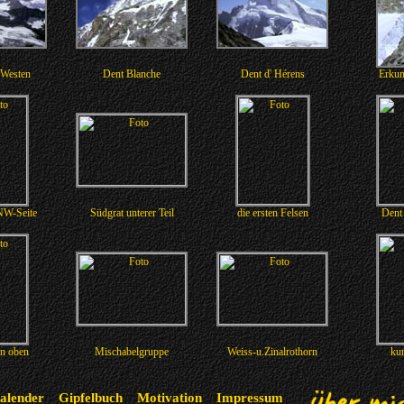
 Westen
Dent Blanche
Dent d' Hérens
Erkun
NW-Seite
Südgrat unterer Teil
die ersten Felsen
Dent 
on oben
Mischabelgruppe
Weiss-u.Zinalrothorn
kur
alender
Gipfelbuch
Motivation
Impressum