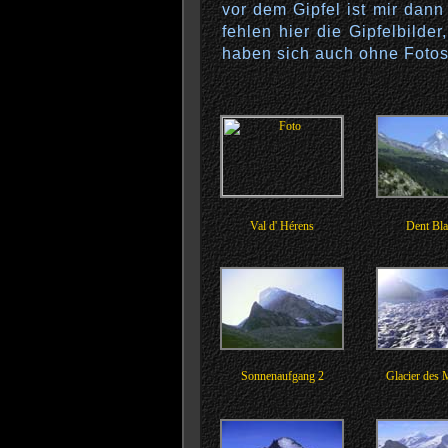
vor dem Gipfel ist mir dan
fehlen hier die Gipfelbilde
haben sich auch ohne Fotos
Val d' Hérens
Dent Bl
Sonnenaufgang 2
Glacier des 