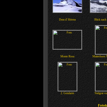
Dent d' Hérens
Blick nach
Monte Rosa
Matterhorn 
2. Gendarm
Südgrat v
Fotok