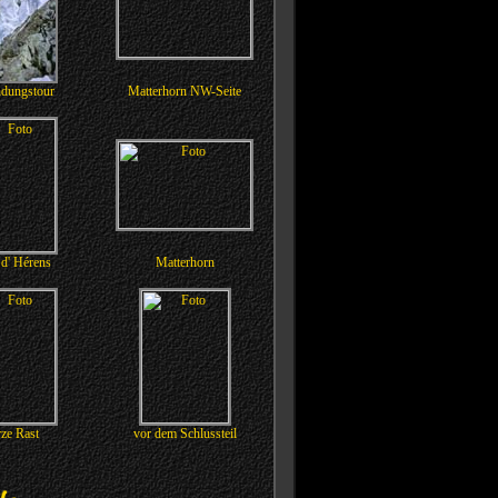
dungstour
Matterhorn NW-Seite
d' Hérens
Matterhorn
ze Rast
vor dem Schlussteil